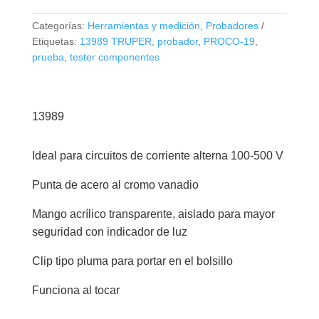
circuitos
AC
Categorías:
Herramientas y medición
,
Probadores
19
Etiquetas:
13989 TRUPER
,
probador
,
PROCO-19
,
cm,
prueba
,
tester componentes
Truper
13989
cantidad
13989
Ideal para circuitos de corriente alterna 100-500 V
Punta de acero al cromo vanadio
Mango acrílico transparente, aislado para mayor
seguridad con indicador de luz
Clip tipo pluma para portar en el bolsillo
Funciona al tocar