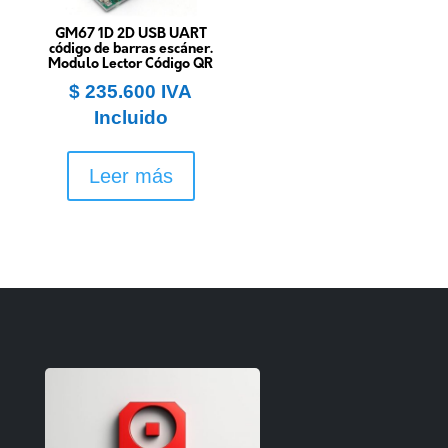
GM67 1D 2D USB UART
código de barras escáner.
Modulo Lector Código QR
$
235.600
IVA
Incluido
Leer más