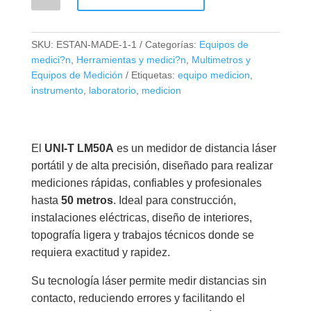
de
Distancia
Láser
SKU:
ESTAN-MADE-1-1
Categorías:
Equipos de
UNI-
medici?n
,
Herramientas y medici?n
,
Multimetros y
T
Equipos de Medición
Etiquetas:
equipo medicion
,
LM-
instrumento
,
laboratorio
,
medicion
50A
–
Alcance
El
UNI-T LM50A
es un medidor de distancia láser
50
portátil y de alta precisión, diseñado para realizar
Metros
mediciones rápidas, confiables y profesionales
cantidad
hasta
50 metros
. Ideal para construcción,
instalaciones eléctricas, diseño de interiores,
topografía ligera y trabajos técnicos donde se
requiera exactitud y rapidez.
Su tecnología láser permite medir distancias sin
contacto, reduciendo errores y facilitando el