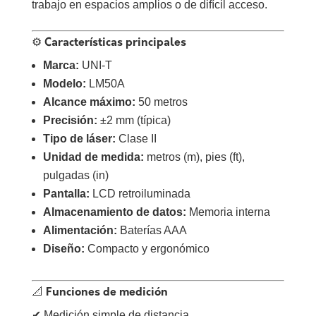
trabajo en espacios amplios o de difícil acceso.
⚙️ Características principales
Marca:
UNI-T
Modelo:
LM50A
Alcance máximo:
50 metros
Precisión:
±2 mm (típica)
Tipo de láser:
Clase II
Unidad de medida:
metros (m), pies (ft),
pulgadas (in)
Pantalla:
LCD retroiluminada
Almacenamiento de datos:
Memoria interna
Alimentación:
Baterías AAA
Diseño:
Compacto y ergonómico
📐 Funciones de medición
✔ Medición simple de distancia