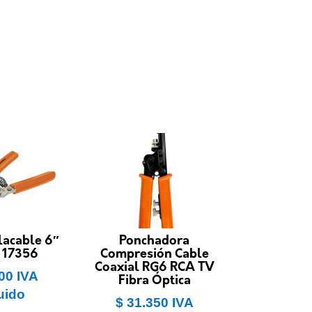
lacable 6″
Ponchadora
 17356
Compresión Cable
Coaxial RG6 RCA TV
00
IVA
Fibra Óptica
uido
$
31.350
IVA