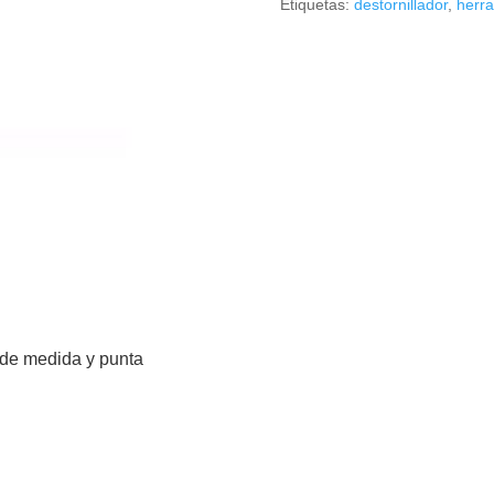
Etiquetas:
destornillador
,
herr
de
Seguridad
cantidad
n de medida y punta