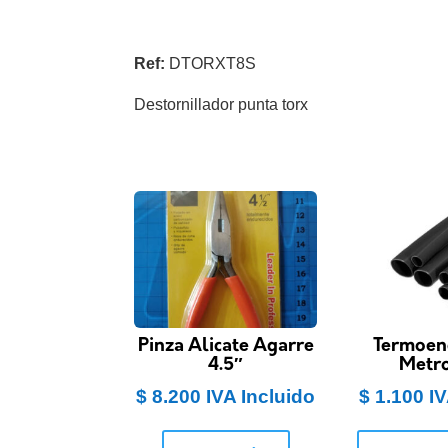
Ref:
DTORXT8S
Destornillador punta torx
Pinza Alicate Agarre
Termoen
4.5″
Metr
$
8.200
IVA Incluido
$
1.100
IV