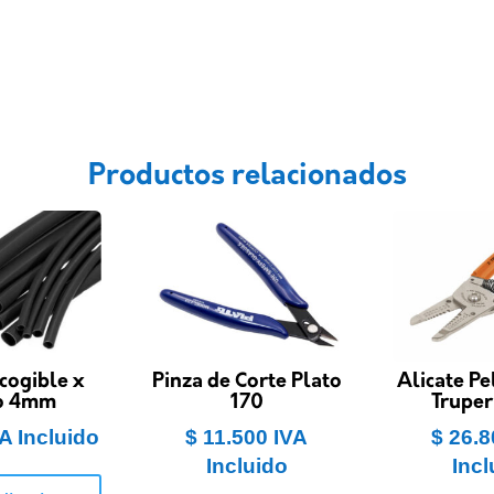
Productos relacionados
cogible x
Pinza de Corte Plato
Alicate Pe
o 4mm
170
Truper
A Incluido
$
11.500
IVA
$
26.8
Incluido
Incl