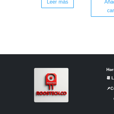
Leer más
Añad
car
Hor
📆 
📌C
CR 