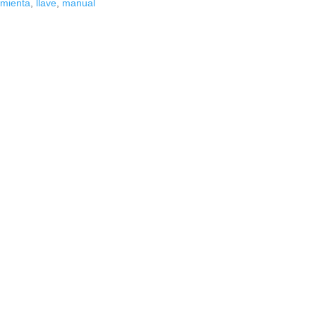
amienta
,
llave
,
manual