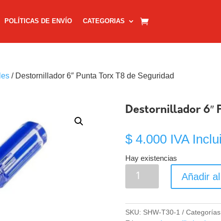
POLÍTICAS DE ENVÍO
CATEGORIAS
les
/ Destornillador 6″ Punta Torx T8 de Seguridad
Destornillador 6″ 
$
4.000
IVA Inclu
Hay existencias
Destornillador
Añadir al
6"
Punta
Torx
SKU:
SHW-T30-1
Categorías
T8