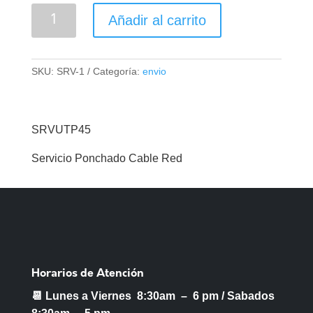
Servicio
Añadir al carrito
De
Envío
cantidad
SKU:
SRV-1
Categoría:
envio
SRVUTP45
Servicio Ponchado Cable Red
Horarios de Atención
📆 Lunes a Viernes 8:30am – 6 pm /
Sabados