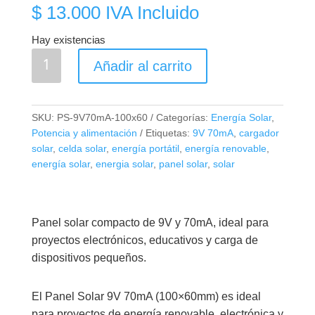
$
13.000
IVA Incluido
Hay existencias
Panel
Añadir al carrito
Solar
9V
70mA
SKU:
PS-9V70mA-100x60
Categorías:
Energía Solar
,
cantidad
Potencia y alimentación
Etiquetas:
9V 70mA
,
cargador
solar
,
celda solar
,
energía portátil
,
energía renovable
,
energía solar
,
energia solar
,
panel solar
,
solar
Panel solar compacto de 9V y 70mA, ideal para
proyectos electrónicos, educativos y carga de
dispositivos pequeños.
El Panel Solar 9V 70mA (100×60mm) es ideal
para proyectos de energía renovable, electrónica y