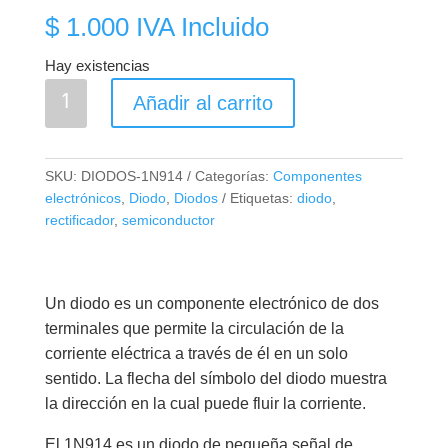
$
1.000
IVA Incluido
Hay existencias
1N914
Añadir al carrito
Diodo
De
Switcheo
SKU:
DIODOS-1N914
Categorías:
Componentes
Rápido
electrónicos
,
Diodo
,
Diodos
Etiquetas:
diodo
,
100V
rectificador
,
semiconductor
300mA
cantidad
Un diodo es un componente electrónico de dos
terminales que permite la circulación de la
corriente eléctrica a través de él en un solo
sentido. La flecha del símbolo del diodo muestra
la dirección en la cual puede fluir la corriente.
El 1N914 es un diodo de pequeña señal de