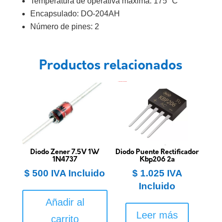
Temperatura de operativa máxima: 175 °C
Encapsulado: DO-204AH
Número de pines: 2
Productos relacionados
Diodo Zener 7.5V 1W
Diodo Puente Rectificador
1N4737
Kbp206 2a
$
500
IVA Incluido
$
1.025
IVA
Incluido
Añadir al
Leer más
carrito