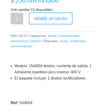
$
250
IVA Incluido
Solo quedan 13 disponibles
1N4004
Añadir al carrito
Diodo
Rectificador
1A
SKU:
D1-4
Categorías:
Diodo
,
Componentes
-
electrónicos
,
Diodos
Etiquetas:
diodo
,
rectificador
,
400V
semiconductor
cantidad
Modelo: 1N4004 diodos, corriente de salida: 1
A/máximo repetitivo pico inverso: 400 V.
El paquete incluye: 1 diodos rectificadores.
Ref:
1N4004