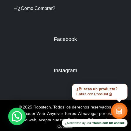
🛒¿Como Comprar?
Facebook
Instagram
¿Buscas un producto?
Cotiza con RoosBot 🤖
© 2025 Roostech. Todos los derechos reservados.
🤖
Diseñador Web: Anyelver Torres
. Al navegar por este
sitio web, acepta nuestra
Política de Privacidad y
¿Necesitas ayuda?
Habla con un asesor
Cookies
.