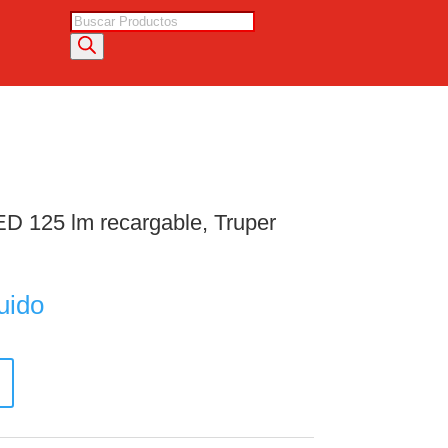
Búsqueda
de
productos
ED 125 lm recargable, Truper
uido