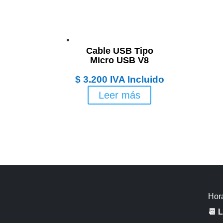
Cable USB Tipo
Micro USB V8
$
3.200
IVA Incluido
Leer más
Hora
📆 