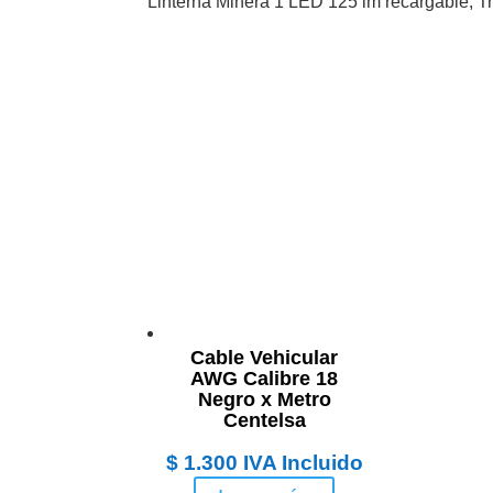
Linterna Minera 1 LED 125 lm recargable, T
Cable Vehicular
AWG Calibre 18
Negro x Metro
Centelsa
$
1.300
IVA Incluido