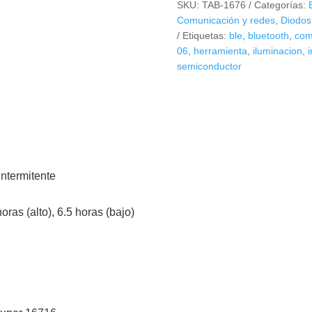
SKU:
TAB-1676
Categorías:
LED
Comunicación y redes
,
Diodos
125
Etiquetas:
ble
,
bluetooth
,
com
lm
06
,
herramienta
,
iluminacion
,
semiconductor
recargable,
Truper
10617
cantidad
intermitente
oras (alto), 6.5 horas (bajo)