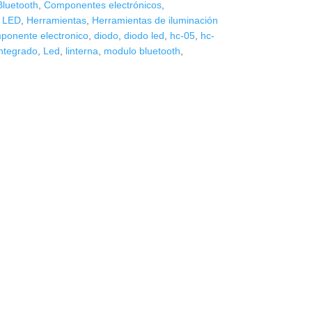
Bluetooth
,
Componentes electrónicos
,
 LED
,
Herramientas
,
Herramientas de iluminación
ponente electronico
,
diodo
,
diodo led
,
hc-05
,
hc-
integrado
,
Led
,
linterna
,
modulo bluetooth
,