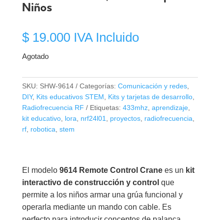
Niños
$
19.000
IVA Incluido
Agotado
SKU:
SHW-9614
Categorías:
Comunicación y redes
,
DIY
,
Kits educativos STEM
,
Kits y tarjetas de desarrollo
,
Radiofrecuencia RF
Etiquetas:
433mhz
,
aprendizaje
,
kit educativo
,
lora
,
nrf24l01
,
proyectos
,
radiofrecuencia
,
rf
,
robotica
,
stem
El modelo
9614 Remote Control Crane
es un
kit
interactivo de construcción y control
que
permite a los niños armar una grúa funcional y
operarla mediante un mando con cable. Es
perfecto para introducir conceptos de palanca,