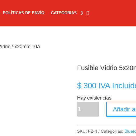
POLÍTICAS DE ENVÍO
CATEGORIAS
 Vidrio 5x20mm 10A
Fusible Vidrio 5x2
$
300
IVA Incluid
Hay existencias
Fusible
Añadir al
Vidrio
5x20mm
10A
SKU:
F2-4
Categorías:
Bluet
cantidad