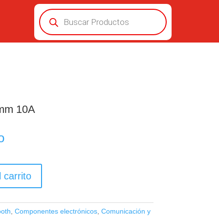
Búsqueda
de
productos
0mm 10A
o
 carrito
ooth
,
Componentes electrónicos
,
Comunicación y