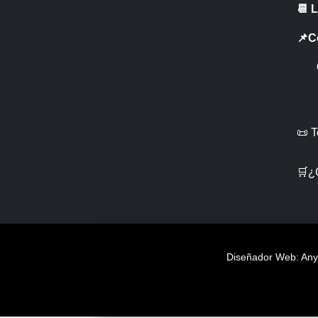
📆 
📌C
CR 
📜 
🛒¿
Diseñador Web: Anye