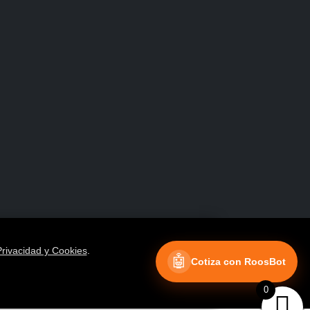
Facebook
Instagram
Privacidad y Cookies
.
🤖
Cotiza con RoosBot
0