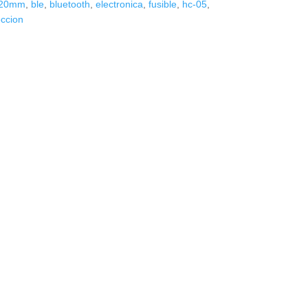
20mm
,
ble
,
bluetooth
,
electronica
,
fusible
,
hc-05
,
eccion