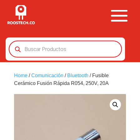
Búsqueda
de
productos
Home
/
Comunicación
/
Bluetooth
/ Fusible
Cerámico Fusión Rápida R054, 250V, 20A