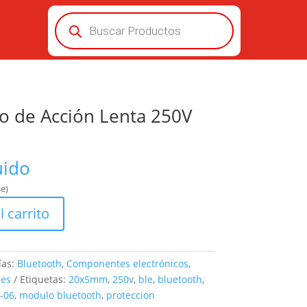
Búsqueda
de
productos
o de Acción Lenta 250V
uido
e)
l carrito
ías:
Bluetooth
,
Componentes electrónicos
,
les
Etiquetas:
20x5mm
,
250v
,
ble
,
bluetooth
,
-06
,
modulo bluetooth
,
proteccion