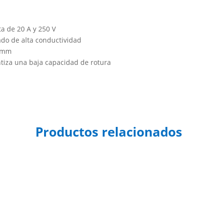
20x5mm
cantidad
a de 20 A y 250 V
ado de alta conductividad
20mm
tiza una baja capacidad de rotura
Productos relacionados