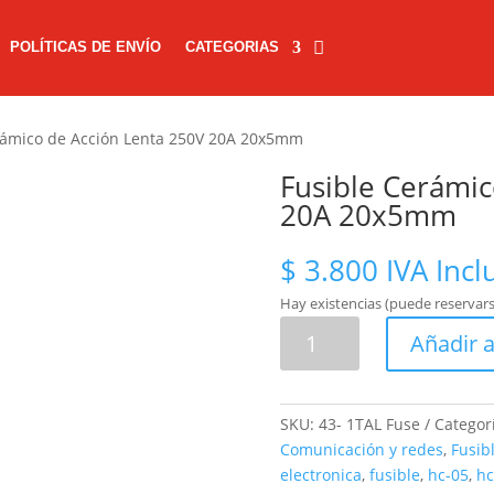
POLÍTICAS DE ENVÍO
CATEGORIAS
rámico de Acción Lenta 250V 20A 20x5mm
Fusible Cerámic
20A 20x5mm
$
3.800
IVA Incl
Hay existencias (puede reservars
Fusible
Añadir a
Cerámico
de
Acción
SKU:
43- 1TAL Fuse
Categor
Lenta
Comunicación y redes
,
Fusib
250V
electronica
,
fusible
,
hc-05
,
hc
20A