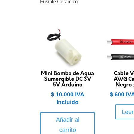
Fusible Cerámico
Mini Bomba de Agua
Cable V
Sumergible DC 3V
AWG Ca
5V Arduino
Negro 
$
10.000
IVA
$
600
IV
Incluido
Lee
Añadir al
carrito