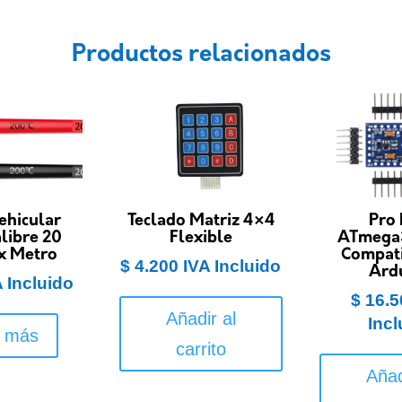
Productos relacionados
ehicular
Teclado Matriz 4×4
Pro 
libre 20
Flexible
ATmega
x Metro
Compati
$
4.200
IVA Incluido
Ard
A Incluido
$
16.5
Añadir al
Incl
r más
carrito
Añad