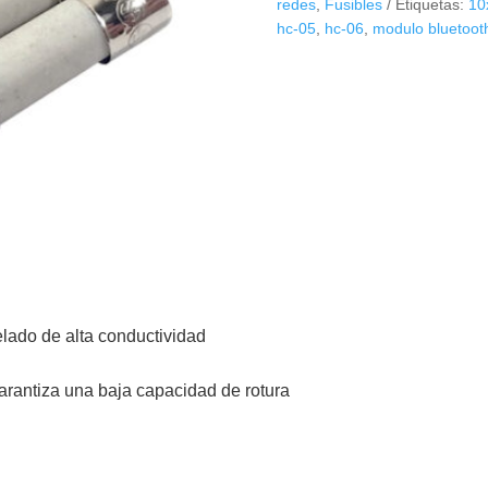
redes
,
Fusibles
Etiquetas:
10
cantidad
hc-05
,
hc-06
,
modulo bluetoot
lado de alta conductividad
rantiza una baja capacidad de rotura