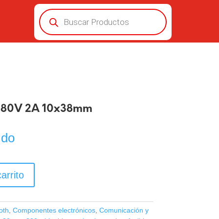
Búsqueda
de
productos
 380V 2A 10x38mm
ido
arrito
oth
,
Componentes electrónicos
,
Comunicación y