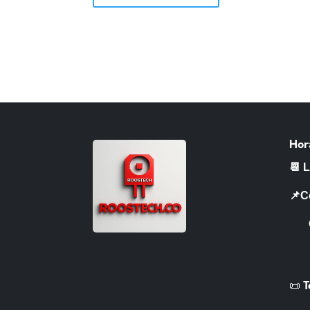
Hor
📆 
📌C
CR 
📜 