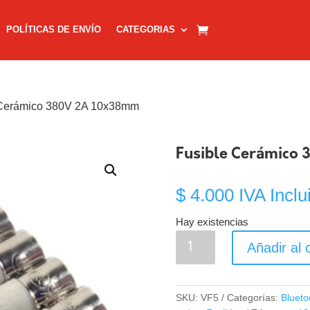
POLÍTICAS DE ENVÍO
CATEGORIAS
 Cerámico 380V 2A 10x38mm
Fusible Cerámico
$
4.000
IVA Inclu
Hay existencias
Fusible
Añadir al c
Cerámico
380V
2A
SKU:
VF5
Categorías:
Blueto
10x38mm