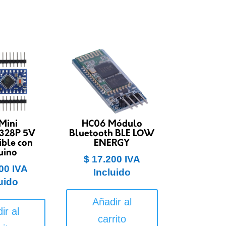
Mini
HC06 Módulo
328P 5V
Bluetooth BLE LOW
ble con
ENERGY
uino
$
17.200
IVA
00
IVA
Incluido
uido
Añadir al
ir al
carrito