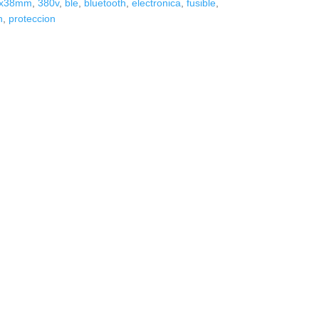
x38mm
,
380v
,
ble
,
bluetooth
,
electronica
,
fusible
,
h
,
proteccion