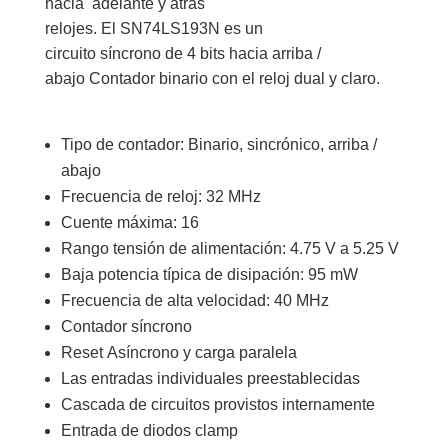
hacia
adelante
y atrás
relojes.
El SN74LS193N es un
circuito síncrono de 4 bits hacia arriba /
abajo Contador binario con el reloj dual y claro.
Tipo de contador: Binario, sincrónico, arriba /
abajo
Frecuencia de reloj: 32 MHz
Cuente máxima: 16
Rango tensión de alimentación: 4.75 V a 5.25 V
Baja potencia
típica
de disipación:
95 mW
Frecuencia de alta velocidad
: 40 MHz
Contador
síncrono
Reset
Asíncrono
y
carga paralela
Las entradas
individuales
preestablecidas
Cascada
de circuitos
provistos internamente
Entrada de diodos clamp