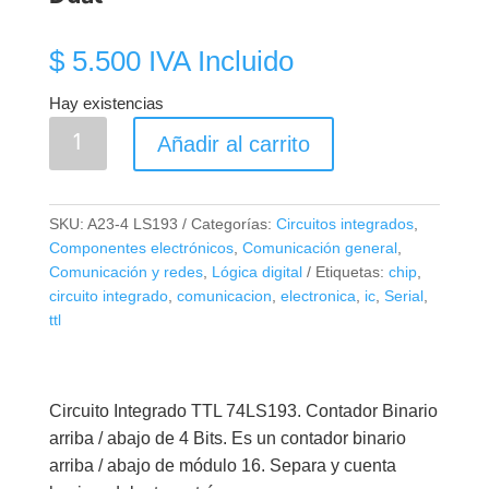
$
5.500
IVA Incluido
Hay existencias
74LS193
Añadir al carrito
TTL
Contador
Binario
SKU:
A23-4 LS193
Categorías:
Circuitos integrados
,
Ascendente/Descendente
Componentes electrónicos
,
Comunicación general
,
Reloj
Comunicación y redes
,
Lógica digital
Etiquetas:
chip
,
Dual
circuito integrado
,
comunicacion
,
electronica
,
ic
,
Serial
,
ttl
cantidad
Circuito Integrado TTL 74LS193. Contador Binario
arriba / abajo de 4 Bits. E
s un contador binario
arriba / abajo de módulo 16.
Separa y cuenta