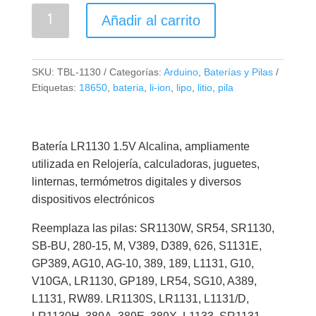
LR1130
Añadir al carrito
Pila
Yampo
cantidad
SKU:
TBL-1130
Categorías:
Arduino
,
Baterías y Pilas
Etiquetas:
18650
,
bateria
,
li-ion
,
lipo
,
litio
,
pila
Batería LR1130 1.5V Alcalina, ampliamente
utilizada en Relojería, calculadoras, juguetes,
linternas, termómetros digitales y diversos
dispositivos electrónicos
Reemplaza las pilas: SR1130W, SR54, SR1130,
SB-BU, 280-15, M, V389, D389, 626, S1131E,
GP389, AG10, AG-10, 389, 189, L1131, G10,
V10GA, LR1130, GP189, LR54, SG10, A389,
L1131, RW89. LR1130S, LR1131, L1131/D,