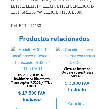
LR1130H, 389A, 389E, 389X, L1133, SR1131,
LL1131, LL1131F, L1131F, L1131H, LR1130X, L-
1131, SR1130PW, L1130, LH1130, E389.
Ref: BTT-LR1130
Productos relacionados
Circuito Impreso
Universal con Pistas
Modulo HC05 RF
5X13cm
Inalámbrico Bluetooth
$
3.000
IVA
Transceptor RS232 / TTL a
UART
Incluido
$
17.500
IVA
Incluido
Añadir al