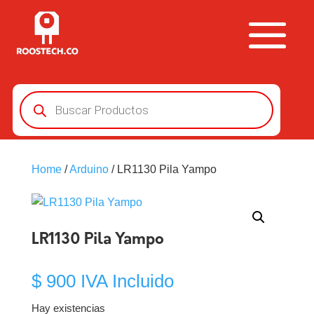
Búsqueda
de
productos
Home
/
Arduino
/ LR1130 Pila Yampo
LR1130 Pila Yampo
$
900
IVA Incluido
Hay existencias