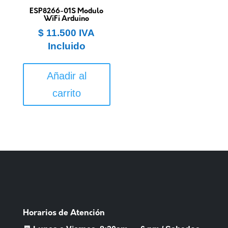
ESP8266-01S Modulo
WiFi Arduino
$
11.500
IVA
Incluido
Añadir al
carrito
Horarios de Atención