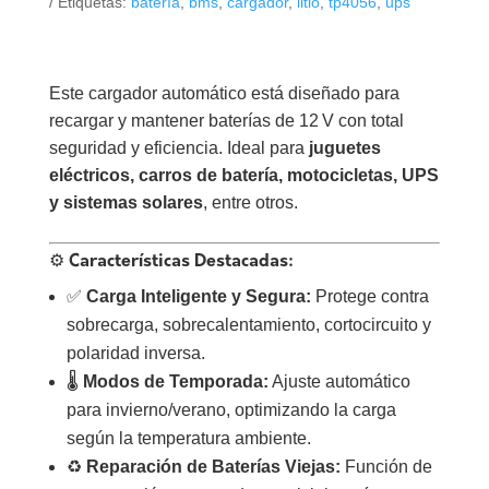
Etiquetas:
batería
,
bms
,
cargador
,
litio
,
tp4056
,
ups
Este cargador automático está diseñado para
recargar y mantener baterías de 12 V con total
seguridad y eficiencia. Ideal para
juguetes
eléctricos, carros de batería, motocicletas, UPS
y sistemas solares
, entre otros.
⚙️
Características Destacadas:
✅
Carga Inteligente y Segura:
Protege contra
sobrecarga, sobrecalentamiento, cortocircuito y
polaridad inversa.
🌡️
Modos de Temporada:
Ajuste automático
para invierno/verano, optimizando la carga
según la temperatura ambiente.
♻️
Reparación de Baterías Viejas:
Función de