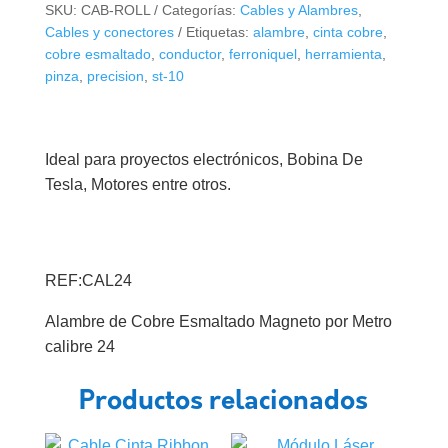
SKU:
CAB-ROLL
Categorías:
Cables y Alambres
,
Magneto
Cables y conectores
Etiquetas:
alambre
,
cinta cobre
,
por
cobre esmaltado
,
conductor
,
ferroniquel
,
herramienta
,
Metro
pinza
,
precision
,
st-10
calibre
24
cantidad
Ideal para proyectos electrónicos, Bobina De
Tesla, Motores entre otros.
REF:CAL24
Alambre de Cobre Esmaltado Magneto por Metro
calibre 24
Productos relacionados