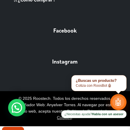
🛒¿Como Comprar?
Facebook
Instagram
¿Buscas un producto?
Cotiza con RoosBot 🤖
© 2025 Roostech. Todos los derechos reservados.
🤖
Diseñador Web: Anyelver Torres
. Al navegar por este
sitio web, acepta nuestra
Política de Privacidad y
¿Necesitas ayuda?
Habla con un asesor
Cookies
.